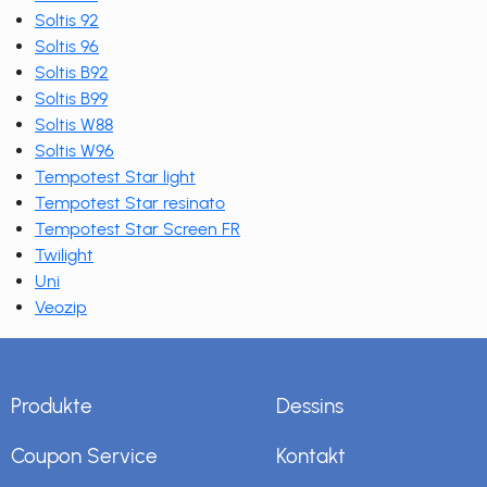
Soltis 92
Soltis 96
Soltis B92
Soltis B99
Soltis W88
Soltis W96
Tempotest Star light
Tempotest Star resinato
Tempotest Star Screen FR
Twilight
Uni
Veozip
Produkte
Dessins
Coupon Service
Kontakt